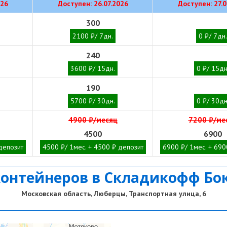
026
Доступен: 26.07.2026
Доступен: 27.0
300
2100 ₽/ 7дн.
0 ₽/ 7дн.
240
3600 ₽/ 15дн.
0 ₽/ 15дн
190
5700 ₽/ 30дн.
0 ₽/ 30дн
4900 ₽/месяц
7200 ₽/ме
4500
6900
депозит
4500 ₽/ 1мес. + 4500 ₽ депозит
6900 ₽/ 1мес. + 690
контейнеров в Складикофф Бо
Московская область, Люберцы, Транспортная улица, 6