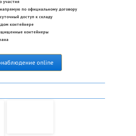
о участия
 напрямую по официальному договору
суточный доступ к складу
ждом контейнере
защищенные контейнеры
рана
наблюдение online