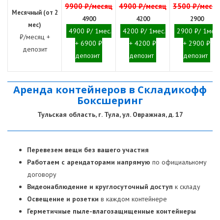
9900 ₽/месяц
4900 ₽/месяц
3500 ₽/меся
Месячный (от 2
4900
4200
2900
мес)
4900 ₽/ 1мес.
4200 ₽/ 1мес.
2900 ₽/ 1мес.
₽/месяц +
+ 6900 ₽
+ 4200 ₽
+ 2900 ₽
депозит
депозит
депозит
депозит
Аренда контейнеров в Складикофф
Боксшеринг
Тульская область, г. Тула, ул. Овражная, д. 17
Перевезем вещи без вашего участия
Работаем с арендаторами напрямую
по официальному
договору
Видеонаблюдение
и круглосуточный доступ
к складу
Освещение и розетки
в каждом контейнере
Герметичные пыле-влагозащищенные контейнеры